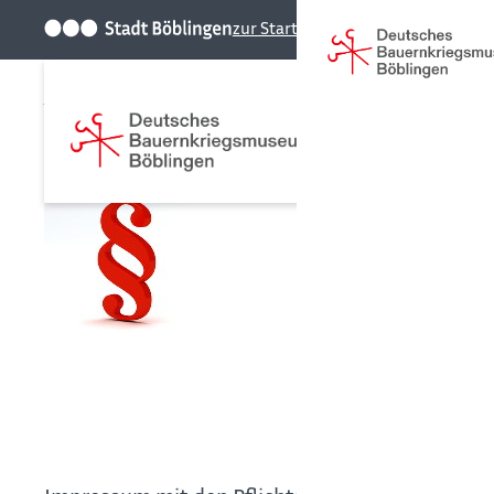
zur Startseite der Stadt
Startseite
Impressum
Datenschutz
Haftungsauss
Urheberrecht 
Haftung für I