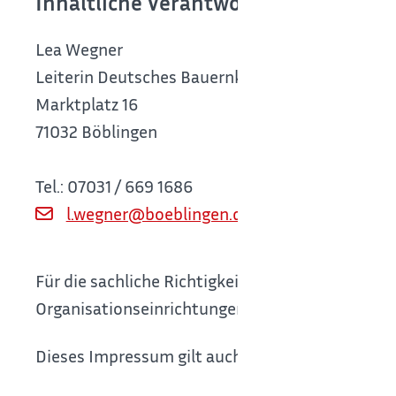
Inhaltliche Verantwortung (§5 Abs. 2
Lea Wegner
Leiterin Deutsches Bauernkriegsmuseum
Marktplatz 16
71032 Böblingen
Tel.: 07031 / 669 1686
l.wegner@boeblingen.de
Für die sachliche Richtigkeit der einzelnen Th
Organisationseinrichtungen sind die jeweiligen 
Dieses Impressum gilt auch für die Profile der 