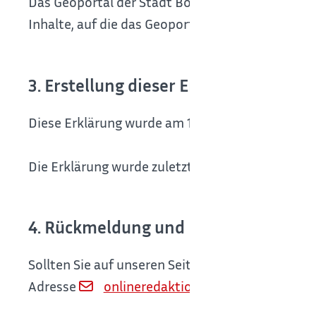
Das Geoportal der Stadt Böblingen ist aufgrund d
Inhalte, auf die das Geoportal verweist, nicht si
3. Erstellung dieser Erklärung zur Bar
Diese Erklärung wurde am 17.03.2026 erstellt un
Die Erklärung wurde zuletzt geprüft und aktuali
4. Rückmeldung und Kontaktangabe
Sollten Sie auf unseren Seiten dennoch auf Barri
Adresse
onlineredaktion@boeblingen.de
ei