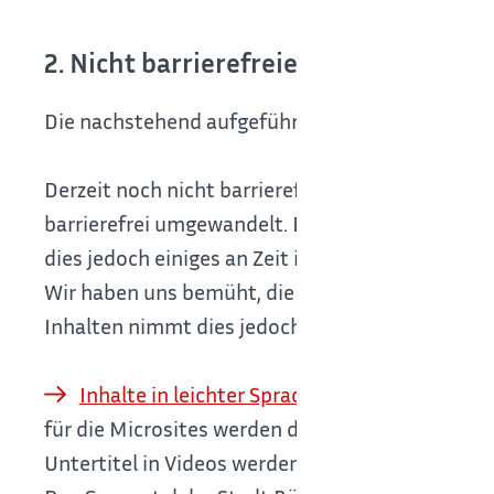
2. Nicht barrierefreie Inhalte
Die nachstehend aufgeführten Inhalte sind aus d
Derzeit noch nicht barrierefrei sind Formulare,
barrierefrei umgewandelt. Die Mitarbeiter sin
dies jedoch einiges an Zeit in Anspruch.
Wir haben uns bemüht, die wichtigsten Inhalte
Inhalten nimmt dies jedoch einiges an Zeit in A
Inhalte in leichter Sprache
und
Inhalte 
für die Microsites werden diese aktuell erarbeite
Untertitel in Videos werden zur Zeit erarbeitet 