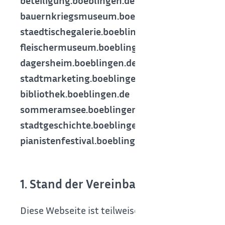
beteiligung.boeblingen.de
bauernkriegsmuseum.boeblingen.de
staedtischegalerie.boeblingen.de
fleischermuseum.boeblingen.de
dagersheim.boeblingen.de
stadtmarketing.boeblingen.de
bibliothek.boeblingen.de
sommeramsee.boeblingen.de
stadtgeschichte.boeblingen.de
pianistenfestival.boeblingen.de
1. Stand der Vereinbarkeit mit den 
Diese Webseite ist teilweise mit § 10 Absatz 1 L-